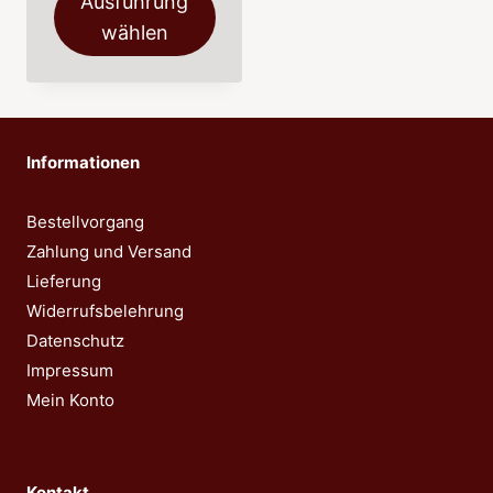
Ausführung
41,50 €
wählen
Dieses
Produkt
weist
mehrere
Informationen
Varianten
auf.
Bestellvorgang
Die
Zahlung und Versand
Optionen
Lieferung
können
Widerrufsbelehrung
auf
Datenschutz
der
Impressum
Produktseite
Mein Konto
gewählt
werden
Kontakt