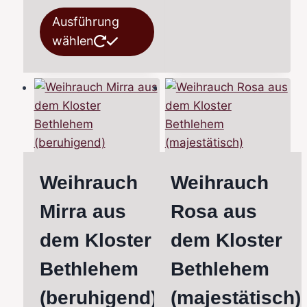
Dieses
Opt
Ausführung
Produkt
kön
wählen
weist
auf
mehrere
der
Varianten
Pro
auf.
gew
Die
wer
Optionen
können
Weihrauch
Weihrauch
auf
der
Mirra aus
Rosa aus
Produktseite
dem Kloster
dem Kloster
gewählt
werden
Bethlehem
Bethlehem
(beruhigend)
(majestätisch)