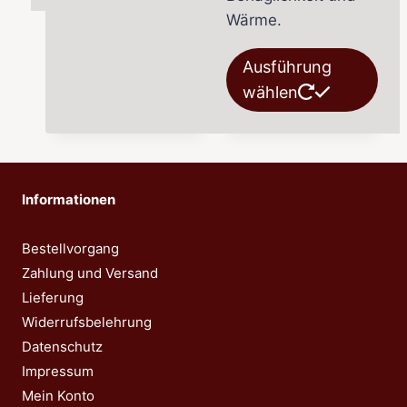
mehrere
Wärme.
Varianten
auf.
Die
Ausführung
Die
Pro
wählen
Optionen
wei
können
meh
auf
Var
der
auf.
Informationen
Produktseite
Die
gewählt
Opt
Bestellvorgang
werden
kön
Zahlung und Versand
auf
Lieferung
der
Widerrufsbelehrung
Pro
Datenschutz
gew
Impressum
wer
Mein Konto