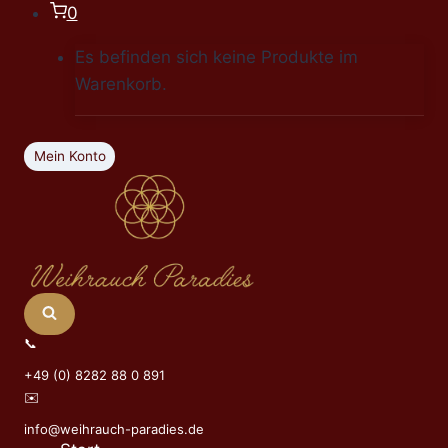
Zum
0
Inhalt
Es befinden sich keine Produkte im
springen
Warenkorb.
Mein Konto
📞
+49 (0) 8282 88 0 891
✉️
info@weihrauch-paradies.de