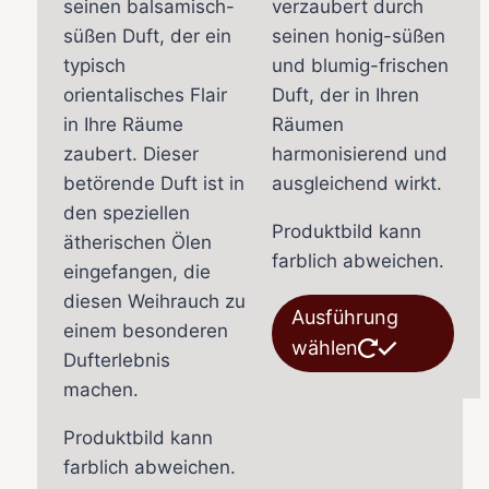
seinen balsamisch-
verzaubert durch
süßen Duft, der ein
seinen honig-süßen
typisch
und blumig-frischen
orientalisches Flair
Duft, der in Ihren
in Ihre Räume
Räumen
zaubert. Dieser
harmonisierend und
betörende Duft ist in
ausgleichend wirkt.
den speziellen
Produktbild kann
ätherischen Ölen
farblich abweichen.
eingefangen, die
diesen Weihrauch zu
Die
Ausführung
einem besonderen
Pro
wählen
Dufterlebnis
wei
machen.
meh
Var
Produktbild kann
auf.
farblich abweichen.
Die