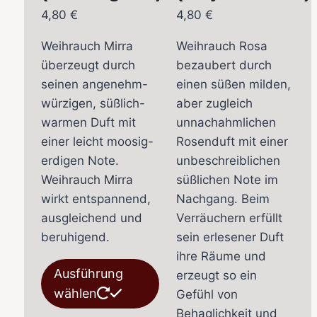
4,80
€
4,80
€
Weihrauch Mirra
Weihrauch Rosa
überzeugt durch
bezaubert durch
seinen angenehm-
einen süßen milden,
würzigen, süßlich-
aber zugleich
warmen Duft mit
unnachahmlichen
einer leicht moosig-
Rosenduft mit einer
erdigen Note.
unbeschreiblichen
Weihrauch Mirra
süßlichen Note im
wirkt entspannend,
Nachgang. Beim
ausgleichend und
Verräuchern erfüllt
beruhigend.
sein erlesener Duft
ihre Räume und
Dieses
Ausführung
erzeugt so ein
Produkt
wählen
Gefühl von
weist
Behaglichkeit und