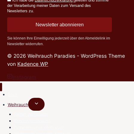
Ich habe die
Datenschutzerklärung
gelesen und stimme
der Verarbeitung meiner Daten zum Versand des
Newsletters zu.
Newsletter abonnieren
Sie können Ihre Einwilligung jederzeit über den Abmeldelink im
Newsletter widerrufen.
© 2026 Weihrauch Paradies - WordPress Theme
von
Kadence WP
Instagram
Start
Untermenü
Weihrauch
umschalten
Reiner Weihrauch
Kirchen Weihrauch
Byzantinischer Weihrauch
Weihrauch aus kath. Klöstern