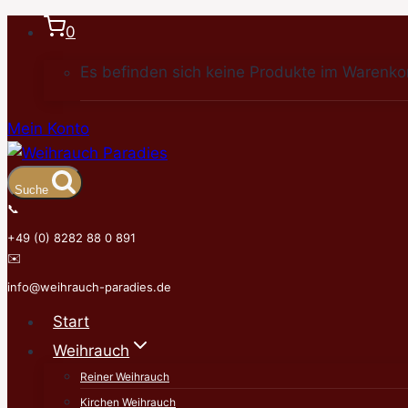
Zum
0
Inhalt
Es befinden sich keine Produkte im Warenko
springen
Mein Konto
Suche
📞
+49 (0) 8282 88 0 891
✉️
info@weihrauch-paradies.de
Start
Weihrauch
Reiner Weihrauch
Kirchen Weihrauch