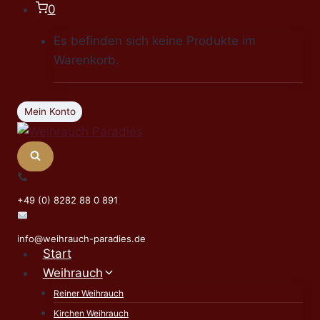
Zum
0
Inhalt
Es befinden sich keine Produkte im
springen
Warenkorb.
Mein Konto
+49 (0) 8282 88 0 891
info@weihrauch-paradies.de
Start
Weihrauch
Reiner Weihrauch
Kirchen Weihrauch