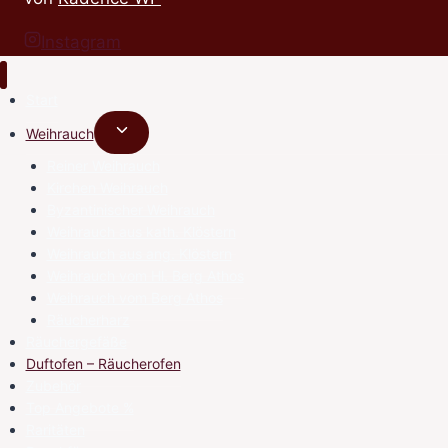
Instagram
Start
Untermenü
Weihrauch
umschalten
Reiner Weihrauch
Kirchen Weihrauch
Byzantinischer Weihrauch
Weihrauch aus kath. Klöstern
Weihrauch aus ang. Klöstern
Weihrauch vom Hl. Berg Athos
Weihrauch vom Berg Athos
Räucherharz
Räuchergefäße
Duftofen – Räucherofen
Zubehör
Top Angebote %
Raritäten