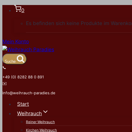
Zum
0
Inhalt
Es befinden sich keine Produkte im Warenko
springen
Mein Konto
Suche
📞
+49 (0) 8282 88 0 891
✉️
info@weihrauch-paradies.de
Start
Weihrauch
Reiner Weihrauch
Kirchen Weihrauch