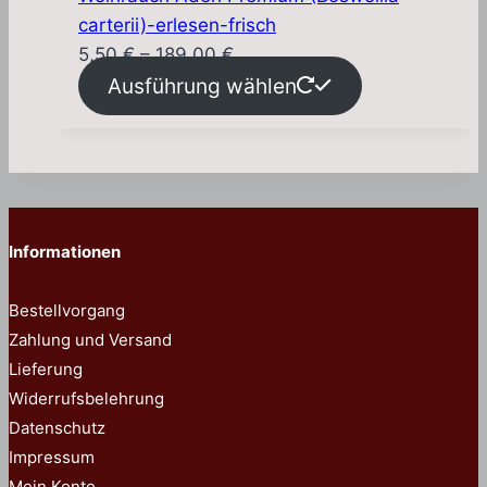
carterii)-erlesen-frisch
Preisspanne:
5,50
€
–
189,00
€
5,50 €
Ausführung wählen
bis
189,00 €
Informationen
Bestellvorgang
Zahlung und Versand
Lieferung
Widerrufsbelehrung
Datenschutz
Impressum
Mein Konto