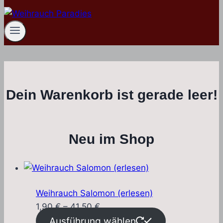
Dein Warenkorb ist gerade leer!
Neu im Shop
Weihrauch Salomon (erlesen)
Preisspanne:
1,90
€
–
41,50
€
1,90 €
Ausführung wählen