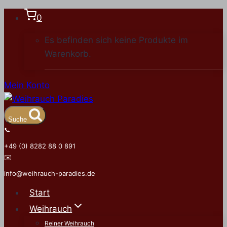
Zum
0
Inhalt
Es befinden sich keine Produkte im
springen
Warenkorb.
Mein Konto
Suche
📞
+49 (0) 8282 88 0 891
✉️
info@weihrauch-paradies.de
Start
Weihrauch
Reiner Weihrauch