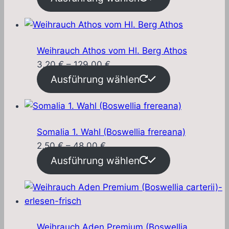
bis
41,50 €
Weihrauch Athos vom Hl. Berg Athos
Preisspanne:
3,20
€
–
129,00
€
3,20 €
Ausführung wählen
bis
129,00 €
Somalia 1. Wahl (Boswellia frereana)
Preisspanne:
2,50
€
–
48,00
€
2,50 €
Ausführung wählen
bis
48,00 €
Weihrauch Aden Premium (Boswellia