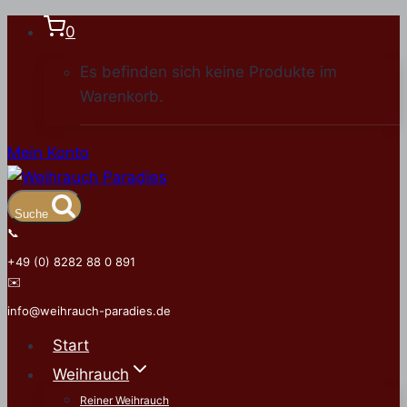
Zum
0
Inhalt
Es befinden sich keine Produkte im
springen
Warenkorb.
Mein Konto
Suche
📞
+49 (0) 8282 88 0 891
✉️
info@weihrauch-paradies.de
Start
Weihrauch
Reiner Weihrauch