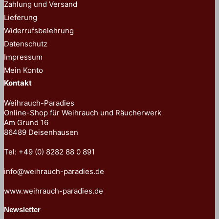
Zahlung und Versand
auf
Lieferung
der
Widerrufsbelehrung
Produktseite
Datenschutz
gewählt
Impressum
werden
Mein Konto
Kontakt
Weihrauch-Paradies
Online-Shop für Weihrauch und Räucherwerk
Am Grund 16
86489 Deisenhausen
Tel: +49 (0) 8282 88 0 891
info@weihrauch-paradies.de
www.weihrauch-paradies.de
Newsletter