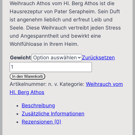
Weihrauch Athos vom Hl. Berg Athos ist die
bis
Hausrezeptur von Pater Serapheim. Sein Duft
129,00 €
ist angenehm lieblich und erfreut Leib und
Seele. Diese Weihrauch vertreibt jeden Stress
und Angespanntheit und bewirkt eine
Wohlfühloase in Ihrem Heim.
Gewicht
Zurücksetzen
Weihrauch
Athos
In den Warenkorb
vom
Artikelnummer:
n. v.
Kategorie:
Weihrauch vom
Hl.
Hl. Berg Athos
Berg
Beschreibung
Athos
Zusätzliche Informationen
Menge
Rezensionen (0)