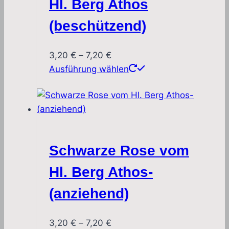
Hl. Berg Athos
(beschützend)
Preisspanne:
3,20
€
–
7,20
€
3,20 €
Dieses
Ausführung wählen
bis
Produkt
7,20 €
weist
mehrere
Varianten
auf.
Schwarze Rose vom
Die
Optionen
Hl. Berg Athos-
können
(anziehend)
auf
der
Produktseite
Preisspanne:
3,20
€
–
7,20
€