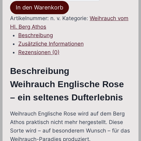
In den Warenkorb
Rose
vom
Artikelnummer:
n. v.
Kategorie:
Weihrauch vom
Hl.
Hl. Berg Athos
Berg
Beschreibung
Athos
Zusätzliche Informationen
(sinnlich)
Rezensionen (0)
Menge
Beschreibung
Weihrauch Englische Rose
– ein seltenes Dufterlebnis
Weihrauch Englische Rose wird auf dem Berg
Athos praktisch nicht mehr hergestellt. Diese
Sorte wird – auf besonderem Wunsch – für das
Weihrauch-Paradies produziert.