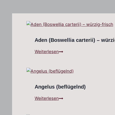
Aden (Boswellia carterii) – würzi
A
Weiterlesen
d
e
n
(
B
Angelus (beflügelnd)
o
A
Weiterlesen
s
n
w
g
e