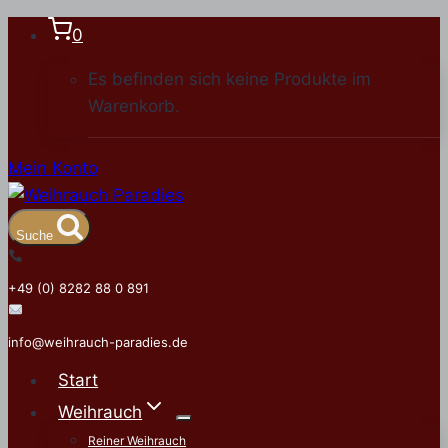
Zum
0
Inhalt
Es befinden sich keine Produkte im
springen
Warenkorb.
Mein Konto
Suche
+49 (0) 8282 88 0 891
info@weihrauch-paradies.de
Start
Weihrauch
Reiner Weihrauch