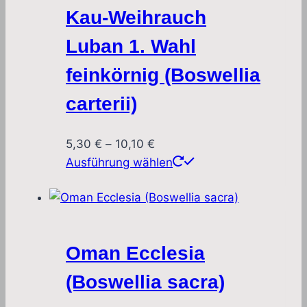
Kau-Weihrauch
Luban 1. Wahl
feinkörnig (Boswellia
carterii)
Preisspanne:
5,30
€
–
10,10
€
5,30 €
Dieses
Ausführung wählen
bis
Produkt
10,10 €
weist
mehrere
Varianten
Oman Ecclesia
auf.
Die
(Boswellia sacra)
Optionen