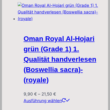
189,00 €
weist
mehrere
Varianten
auf.
Die
Oman Royal Al-Hojari
Optionen
können
grün (Grade 1) 1.
auf
Qualität handverlesen
der
Produktseite
(Boswellia sacra)-
gewählt
(royale)
werden
Preisspanne:
9,90
€
–
21,50
€
9,90 €
Dieses
Ausführung wählen
bis
Produkt