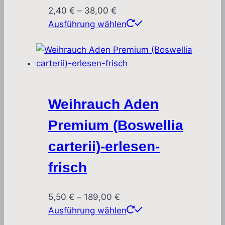
können
Preisspanne:
2,40
€
–
38,00
€
auf
2,40 €
Dieses
Ausführung wählen
der
bis
Produkt
Produktseite
38,00 €
weist
gewählt
mehrere
werden
Varianten
auf.
Weihrauch Aden
Die
Optionen
Premium (Boswellia
können
carterii)-erlesen-
auf
der
frisch
Produktseite
gewählt
Preisspanne:
5,50
€
–
189,00
€
werden
5,50 €
Dieses
Ausführung wählen
bis
Produkt