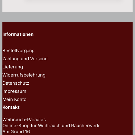
21,50 €
weist
mehrere
Varianten
auf.
Informationen
Die
Optionen
Bestellvorgang
können
Zahlung und Versand
auf
Lieferung
der
Widerrufsbelehrung
Produktseite
Datenschutz
gewählt
Impressum
werden
Mein Konto
Kontakt
Weihrauch-Paradies
Online-Shop für Weihrauch und Räucherwerk
Am Grund 16