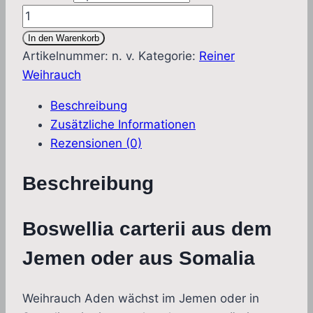
Weihrauch
Aden
In den Warenkorb
dunkel
Artikelnummer:
n. v.
Kategorie:
Reiner
(Boswellia
Weihrauch
carterii)
Beschreibung
Menge
Zusätzliche Informationen
Rezensionen (0)
Beschreibung
Boswellia carterii aus dem
Jemen oder aus Somalia
Weihrauch Aden wächst im Jemen oder in