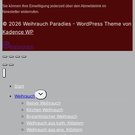
Sie können Ihre Einwilligung jederzeit über den Abmeldelink im
Newsletter widerrufen.
© 2026 Weihrauch Paradies - WordPress Theme von
Kadence WP
Instagram
Start
Untermenü
Weihrauch
umschalten
Reiner Weihrauch
Kirchen Weihrauch
Byzantinischer Weihrauch
Weihrauch aus kath. Klöstern
Weihrauch aus ang. Klöstern