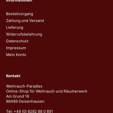
Informationen
auf.
auf.
Die
Die
Bestellvorgang
Optionen
Optionen
Zahlung und Versand
können
können
Lieferung
auf
auf
Widerrufsbelehrung
der
der
Datenschutz
Produktseite
Produktseite
Impressum
gewählt
gewählt
Mein Konto
werden
werden
Kontakt
Weihrauch-Paradies
Online-Shop für Weihrauch und Räucherwerk
Am Grund 16
86489 Deisenhausen
Tel: +49 (0) 8282 88 0 891