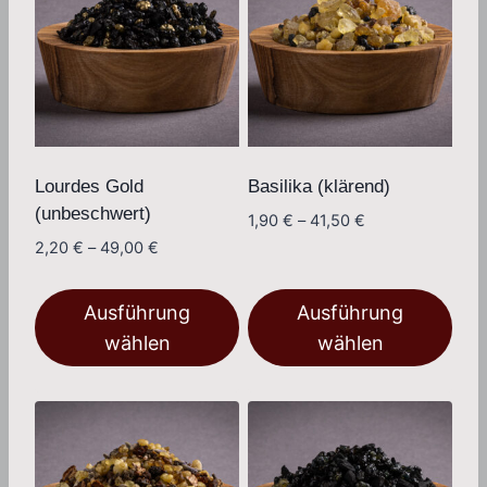
Lourdes Gold
Basilika (klärend)
(unbeschwert)
Preisspanne:
1,90
€
–
41,50
€
1,90 €
Preisspanne:
2,20
€
–
49,00
€
bis
2,20 €
41,50 €
bis
Ausführung
Ausführung
49,00 €
wählen
wählen
Dieses
Dieses
Produkt
Produkt
weist
weist
mehrere
mehrere