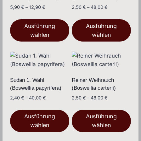
Preisspanne:
Preisspanne:
5,90
€
–
12,90
€
2,50
€
–
48,00
€
5,90 €
2,50 €
bis
bis
Ausführung
Ausführung
12,90 €
48,00 €
wählen
wählen
Dieses
Dieses
Produkt
Produkt
weist
weist
mehrere
mehrere
Varianten
Varianten
Sudan 1. Wahl
Reiner Weihrauch
auf.
auf.
(Boswellia papyrifera)
(Boswellia carterii)
Die
Die
Preisspanne:
Preisspanne:
2,40
€
–
40,00
€
2,50
€
–
48,00
€
Optionen
Optionen
2,40 €
2,50 €
bis
bis
können
können
Ausführung
Ausführung
40,00 €
48,00 €
auf
auf
wählen
wählen
der
der
Dieses
Dieses
Produktseite
Produktseite