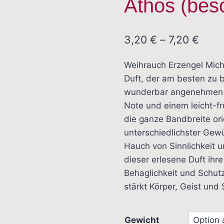
Athos (bes
Prei
3,20
€
–
7,20
€
3,20
Weihrauch Erzengel Mich
bis
Duft, der am besten zu b
7,20 
wunderbar angenehmen s
Note und einem leicht-fr
die ganze Bandbreite or
unterschiedlichster Gew
Hauch von Sinnlichkeit u
dieser erlesene Duft ihr
Behaglichkeit und Schut
stärkt Körper, Geist und 
Gewicht