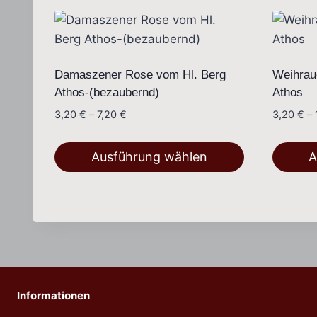
Damaszener Rose vom Hl. Berg
Weihrau
Athos-(bezaubernd)
Athos
Preisspanne:
3,20
€
–
7,20
€
3,20
€
–
3,20 €
bis
Ausführung wählen
A
7,20 €
Dieses
Dieses
Produkt
Produkt
weist
weist
mehrere
mehrer
Varianten
Variant
auf.
auf.
Die
Die
Informationen
Optionen
Optione