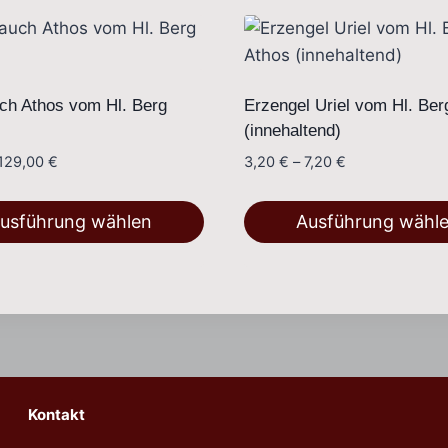
ch Athos vom Hl. Berg
Erzengel Uriel vom Hl. Ber
(innehaltend)
Preisspanne:
Preisspanne:
129,00
€
3,20
€
–
7,20
€
3,20 €
3,20 €
bis
bis
usführung wählen
Ausführung wähl
129,00 €
7,20 €
Dieses
Produkt
weist
e
mehrere
en
Varianten
auf.
Kontakt
Die
n
Optionen