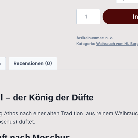
Erzengel
I
Michael
vom
Hl.
Artikelnummer:
n. v.
Kategorie:
Weihrauch vom Hl. Ber
Berg
Athos
(beschützend)
n
Rezensionen (0)
Menge
 – der König der Düfte
g Athos nach einer alten Tradition aus reinem Weihrauc
oschus) duftet.
uft nach Moschus