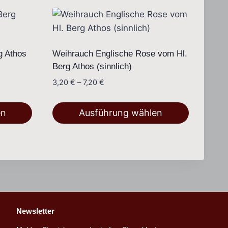
g Athos
Weihrauch Englische Rose vom Hl.
Berg Athos (sinnlich)
Preisspanne:
3,20
€
–
7,20
€
3,20 €
bis
en
Ausführung wählen
7,20 €
Dieses
Produkt
weist
mehrere
Varianten
auf.
Newsletter
Die
Optionen