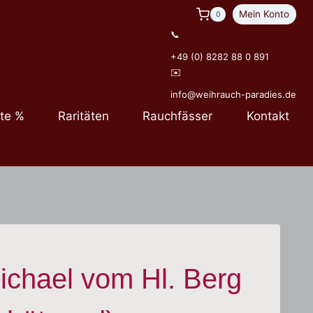
Mein Konto
0
📞
+49 (0) 8282 88 0 891
✉️
info@weihrauch-paradies.de
te %
Raritäten
Rauchfässer
Kontakt
ichael vom Hl. Berg