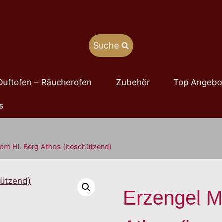
Suche
Duftofen – Räucherofen
Zubehör
Top Angebo
s
vom Hl. Berg Athos (beschützend)
Erzengel M