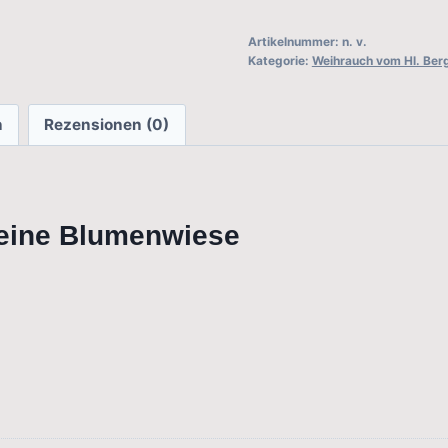
vom
Hl.
Artikelnummer:
n. v.
Kategorie:
Weihrauch vom Hl. Ber
Berg
Athos
(duftig)
n
Rezensionen (0)
Menge
 eine Blumenwiese