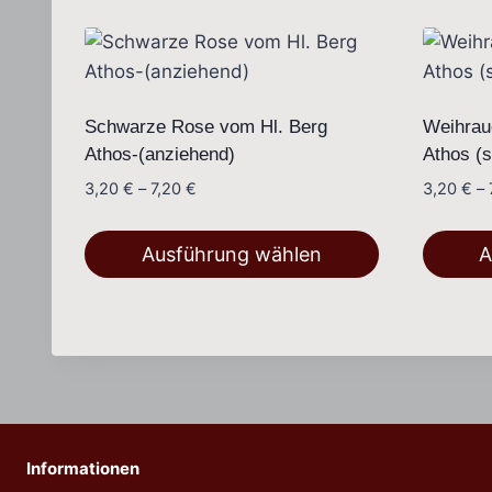
Schwarze Rose vom Hl. Berg
Weihrau
Athos-(anziehend)
Athos (s
Preisspanne:
3,20
€
–
7,20
€
3,20
€
–
3,20 €
bis
Ausführung wählen
A
7,20 €
Dieses
Dieses
Produkt
Produkt
weist
weist
mehrere
mehrer
Varianten
Variant
auf.
auf.
Die
Die
Informationen