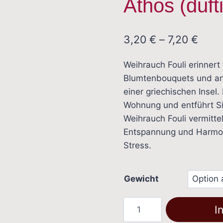
Athos (duft
Prei
3,20
€
–
7,20
€
3,20
Weihrauch Fouli erinnert 
bis
Blumtenbouquets und a
7,20 
einer griechischen Insel.
Wohnung und entführt Si
Weihrauch Fouli vermitte
Entspannung und Harmoni
Stress.
Gewicht
Weihrauch
I
Fouli