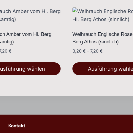
ch Amber vom Hl. Berg
Weihrauch Englische Rose
amtig)
Berg Athos (sinnlich)
Preisspanne:
Preisspanne:
7,20
€
3,20
€
–
7,20
€
3,20 €
3,20 €
bis
bis
usführung wählen
Ausführung wähl
7,20 €
7,20 €
Dieses
Produkt
weist
e
mehrere
en
Varianten
auf.
Kontakt
Die