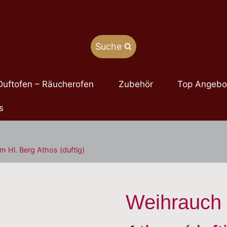
Suche
Duftofen – Räucherofen
Zubehör
Top Angebo
s
m Hl. Berg Athos (duftig)
Weihrauch 