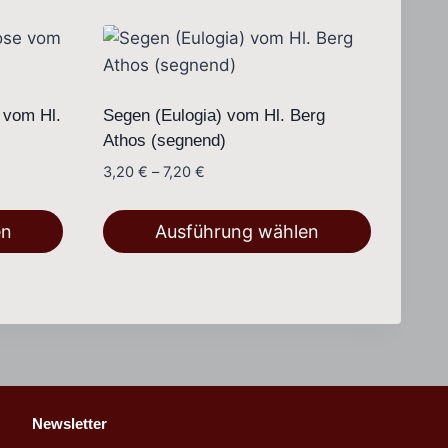
 vom Hl.
Segen (Eulogia) vom Hl. Berg
Athos (segnend)
Preisspanne:
3,20
€
–
7,20
€
3,20 €
bis
en
Ausführung wählen
7,20 €
Dieses
Produkt
weist
mehrere
Varianten
auf.
Newsletter
Die