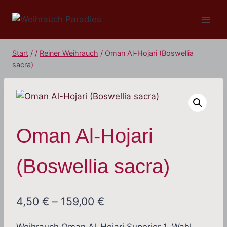
Zum
Inhalt
springen
Start
/
/
Reiner Weihrauch
/
Oman Al-Hojari (Boswellia
sacra)
Oman Al-Hojari
(Boswellia sacra)
Preisspanne:
4,50
€
–
159,00
€
4,50 €
Weihrauch Oman Al-Hojari Superior 1. Wahl