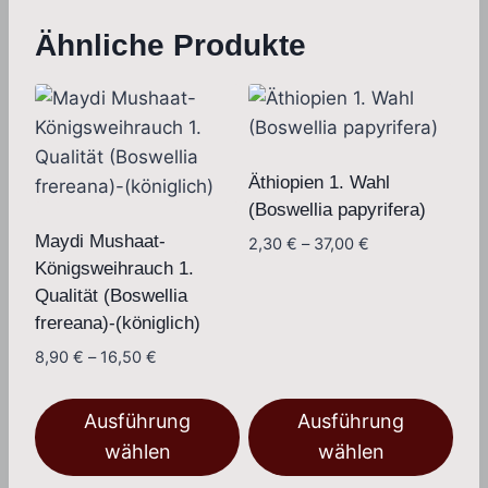
Ähnliche Produkte
Äthiopien 1. Wahl
(Boswellia papyrifera)
Maydi Mushaat-
Preisspanne:
2,30
€
–
37,00
€
Königsweihrauch 1.
2,30 €
bis
Qualität (Boswellia
37,00 €
frereana)-(königlich)
Preisspanne:
8,90
€
–
16,50
€
8,90 €
bis
Ausführung
Ausführung
16,50 €
wählen
wählen