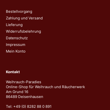
auf.
auf.
Die
Die
Bestellvorgang
Optionen
Optionen
Zahlung und Versand
können
können
Lieferung
auf
auf
Widerrufsbelehrung
der
der
Datenschutz
Produktseite
Produktseite
Impressum
gewählt
gewählt
Mein Konto
werden
werden
Kontakt
Weihrauch-Paradies
Online-Shop für Weihrauch und Räucherwerk
Am Grund 16
86489 Deisenhausen
Tel: +49 (0) 8282 88 0 891