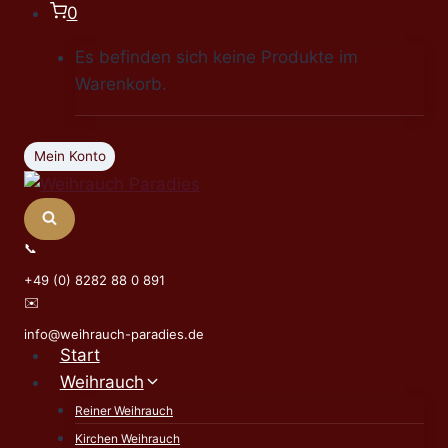
Zum
0
Inhalt
Es befinden sich keine Produkte im
springen
Warenkorb.
Mein Konto
📞
+49 (0) 8282 88 0 891
✉️
info@weihrauch-paradies.de
Start
Weihrauch
Reiner Weihrauch
Kirchen Weihrauch