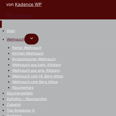
von
Kadence WP
Instagram
Start
Untermenü
Weihrauch
umschalten
Reiner Weihrauch
Kirchen Weihrauch
Byzantinischer Weihrauch
Weihrauch aus kath. Klöstern
Weihrauch aus ang. Klöstern
Weihrauch vom Hl. Berg Athos
Weihrauch vom Berg Athos
Räucherharz
Räuchergefäße
Duftofen – Räucherofen
Zubehör
Top Angebote %
Raritäten