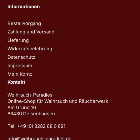
Die
Informationen
Optionen
können
Bestellvorgang
auf
Zahlung und Versand
der
Lieferung
Produktseite
Widerrufsbelehrung
gewählt
Datenschutz
werden
Impressum
Mein Konto
Kontakt
Weihrauch-Paradies
Online-Shop für Weihrauch und Räucherwerk
Am Grund 16
86489 Deisenhausen
Tel: +49 (0) 8282 88 0 891
info@weihrauch-paradies.de