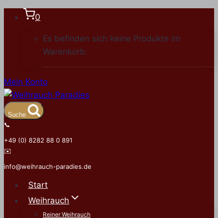
Zum
0
Inhalt
Es befinden sich keine Produkte im
springen
Warenkorb.
Mein Konto
Suche
📞
+49 (0) 8282 88 0 891
✉️
info@weihrauch-paradies.de
Start
Weihrauch
Reiner Weihrauch