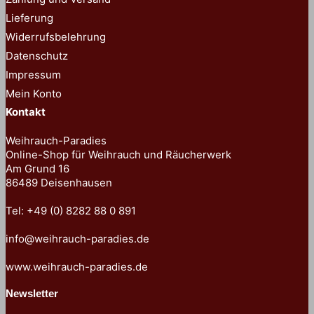
auf
Lieferung
der
Widerrufsbelehrung
Produktseite
Datenschutz
gewählt
Impressum
werden
Mein Konto
Kontakt
Weihrauch-Paradies
Online-Shop für Weihrauch und Räucherwerk
Am Grund 16
86489 Deisenhausen
Tel: +49 (0) 8282 88 0 891
info@weihrauch-paradies.de
www.weihrauch-paradies.de
Newsletter