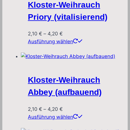
Kloster-Weihrauch
auf.
Die
Priory (vitalisierend)
Optionen
können
Preisspanne:
2,10
€
–
4,20
€
auf
2,10 €
Dieses
Ausführung wählen
der
bis
Produkt
Produktseite
4,20 €
weist
gewählt
mehrere
werden
Varianten
Kloster-Weihrauch
auf.
Die
Abbey (aufbauend)
Optionen
können
Preisspanne:
2,10
€
–
4,20
€
auf
2,10 €
Dieses
Ausführung wählen
der
bis
Produkt
Produktseite