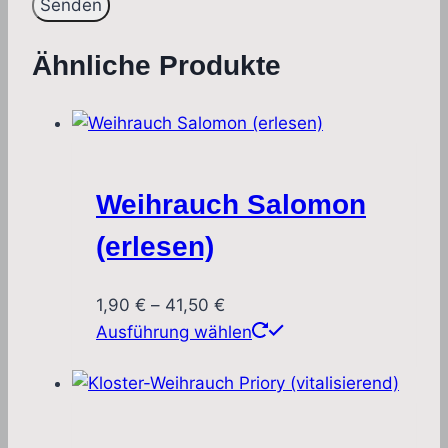
Ähnliche Produkte
Weihrauch Salomon
(erlesen)
Preisspanne:
1,90
€
–
41,50
€
1,90 €
Dieses
Ausführung wählen
bis
Produkt
41,50 €
weist
mehrere
Varianten