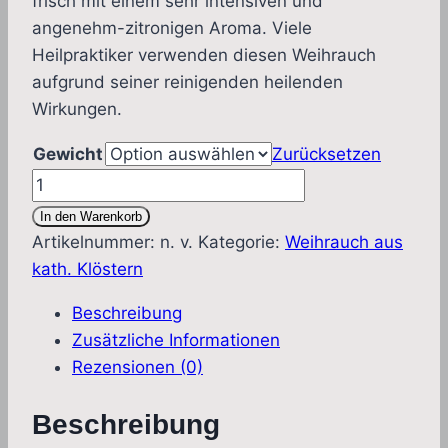
frisch mit einem sehr intensiven und
angenehm-zitronigen Aroma. Viele
Heilpraktiker verwenden diesen Weihrauch
aufgrund seiner reinigenden heilenden
Wirkungen.
Gewicht
Zurücksetzen
Kloster-
Weihrauch
In den Warenkorb
Sanctuary
Artikelnummer:
n. v.
Kategorie:
Weihrauch aus
(kraftspendend)
kath. Klöstern
Menge
Beschreibung
Zusätzliche Informationen
Rezensionen (0)
Beschreibung