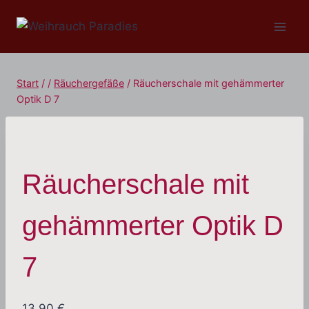
Zum
Inhalt
springen
Start
/
/
Räuchergefäße
/
Räucherschale mit gehämmerter
Optik D 7
Räucherschale mit
gehämmerter Optik D
7
13,90
€