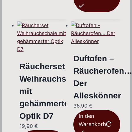
Duftofen –
Räucherset
Räucherofen
Weihrauchschale
Der
mit
Alleskönner
gehämmerter
36,90
€
Optik D7
In den
Warenkorb
19,90
€