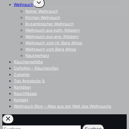
Untermenü
Weihrauch
umschalten
Reiner Weihrauch
Kirchen Weihrauch
Byzantinischer Weihrauch
Weihrauch aus kath. Klöstern
Weihrauch aus ang. Klöstern
Weihrauch vom Hl. Berg Athos
Weihrauch vom Berg Athos
Räucherharz
Räuchergefäße
Duftofen – Räucherofen
Zubehör
Top Angebote %
Raritäten
Rauchfässer
Kontakt
Weihrauch Blog – Alles aus der Welt des Weihrauchs
Suchen