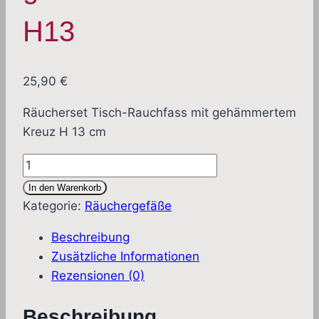
H13
25,90
€
Räucherset Tisch-Rauchfass mit gehämmertem
Kreuz H 13 cm
Räucherset
Tisch-
In den Warenkorb
Rauchfass
Kategorie:
Räuchergefäße
mit
Beschreibung
gehämmertem
Zusätzliche Informationen
Kreuz
Rezensionen (0)
H13
Menge
Beschreibung