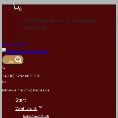
Zum
0
Inhalt
Es befinden sich keine Produkte im
springen
Warenkorb.
Mein Konto
Suche
📞
+49 (0) 8282 88 0 891
✉️
info@weihrauch-paradies.de
Start
Weihrauch
Reiner Weihrauch