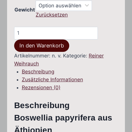
Gewicht
Zurücksetzen
Äthiopien
(Boswellia
In den Warenkorb
papyrifera)
Menge
Artikelnummer:
n. v.
Kategorie:
Reiner
Weihrauch
Beschreibung
Zusätzliche Informationen
Rezensionen (0)
Beschreibung
Boswellia papyrifera aus
Äthiopien