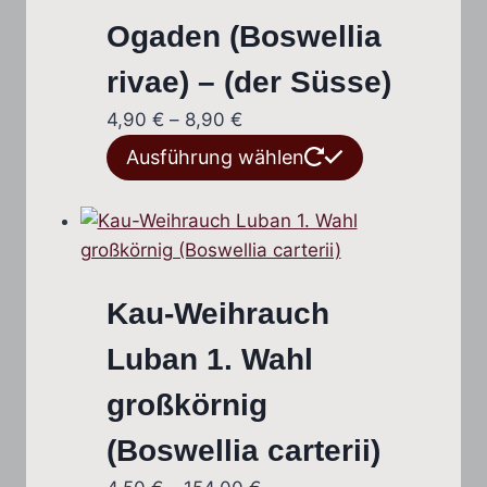
Ogaden (Boswellia
rivae) – (der Süsse)
Preisspanne:
4,90
€
–
8,90
€
4,90 €
Dieses
Ausführung wählen
bis
Produkt
8,90 €
weist
mehrere
Varianten
auf.
Kau-Weihrauch
Die
Optionen
Luban 1. Wahl
können
großkörnig
auf
der
(Boswellia carterii)
Produktseite