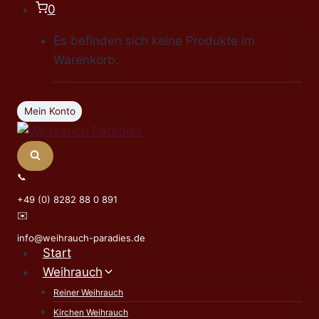
Zum
0
Inhalt
Es befinden sich keine Produkte im
springen
Warenkorb.
Mein Konto
📞
+49 (0) 8282 88 0 891
✉️
info@weihrauch-paradies.de
Start
Weihrauch
Reiner Weihrauch
Kirchen Weihrauch