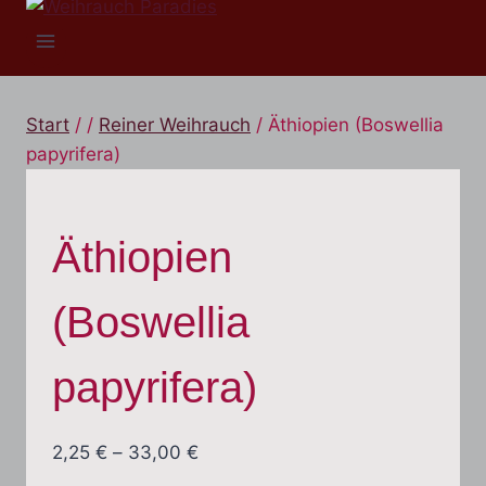
Start
/
/
Reiner Weihrauch
/
Äthiopien (Boswellia
papyrifera)
Äthiopien
(Boswellia
papyrifera)
Preisspanne:
2,25
€
–
33,00
€
2,25 €