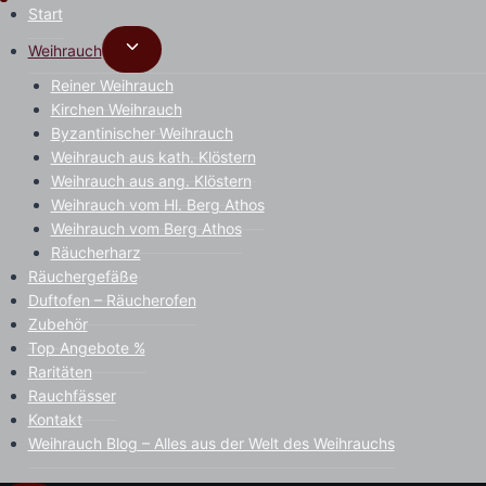
Start
Untermenü
Weihrauch
umschalten
Reiner Weihrauch
Kirchen Weihrauch
Byzantinischer Weihrauch
Weihrauch aus kath. Klöstern
Weihrauch aus ang. Klöstern
Weihrauch vom Hl. Berg Athos
Weihrauch vom Berg Athos
Räucherharz
Räuchergefäße
Duftofen – Räucherofen
Zubehör
Top Angebote %
Raritäten
Rauchfässer
Kontakt
Weihrauch Blog – Alles aus der Welt des Weihrauchs