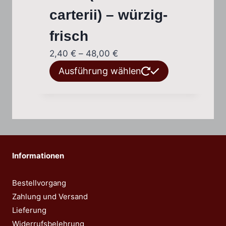
Optionen
carterii) – würzig-
können
frisch
auf
der
Preisspanne:
2,40
€
–
48,00
€
Produktseite
2,40 €
Dieses
Ausführung wählen
gewählt
bis
Produkt
werden
48,00 €
weist
mehrere
Varianten
auf.
Die
Informationen
Optionen
können
Bestellvorgang
auf
Zahlung und Versand
der
Lieferung
Produktseite
Widerrufsbelehrung