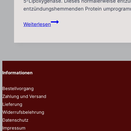
5-Lipoxygenase. Dieses normalerweise entzü
entzündungshemmenden Protein umprogrammie
Weihrauch
Weiterlesen
programmiert
Entzündungsenzym
um
Informationen
Bestellvorgang
Zahlung und Versand
Lieferung
Widerrufsbelehrung
Datenschutz
Impressum