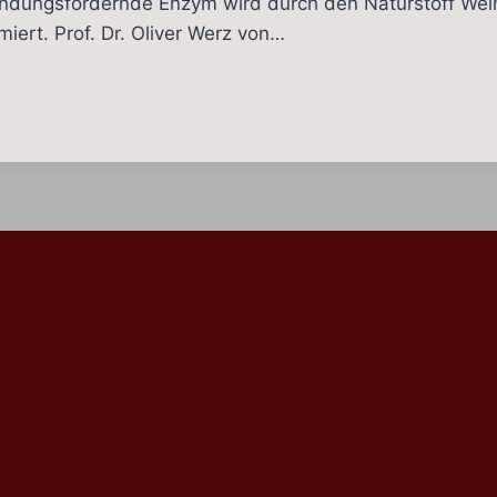
ndungsfördernde Enzym wird durch den Naturstoff Wei
rt. Prof. Dr. Oliver Werz von…