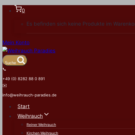
Zum
0
Inhalt
Es befinden sich keine Produkte im Warenko
springen
Mein Konto
Suche
📞
+49 (0) 8282 88 0 891
✉️
info@weihrauch-paradies.de
Start
Weihrauch
Reiner Weihrauch
Kirchen Weihrauch