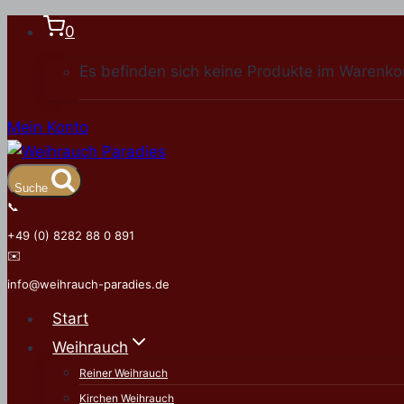
Zum
0
Inhalt
Es befinden sich keine Produkte im Warenko
springen
Mein Konto
Suche
📞
+49 (0) 8282 88 0 891
✉️
info@weihrauch-paradies.de
Start
Weihrauch
Reiner Weihrauch
Kirchen Weihrauch