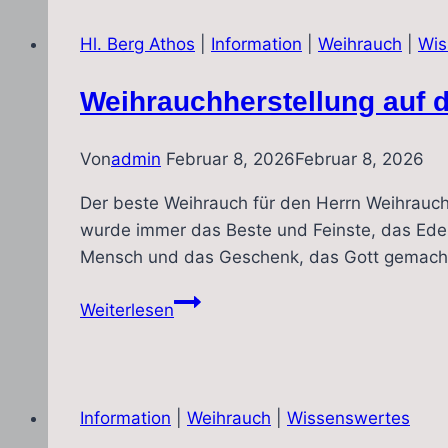
essen
bzw.
Hl. Berg Athos
|
Information
|
Weihrauch
|
Wis
kauen?
Weihrauchherstellung auf 
Von
admin
Februar 8, 2026
Februar 8, 2026
Der beste Weihrauch für den Herrn Weihrauch 
wurde immer das Beste und Feinste, das Edel
Mensch und das Geschenk, das Gott gemacht 
Weihrauchherstellung
Weiterlesen
auf
dem
Hl.
Berg
Information
|
Weihrauch
|
Wissenswertes
Athos