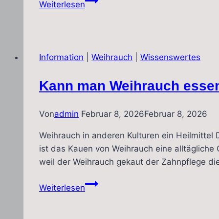
Weiterlesen
programmiert
Entzündungsenzym
um
Information
|
Weihrauch
|
Wissenswertes
Kann man Weihrauch essen
Von
admin
Februar 8, 2026
Februar 8, 2026
Weihrauch in anderen Kulturen ein Heilmittel 
ist das Kauen von Weihrauch eine alltägliche 
weil der Weihrauch gekaut der Zahnpflege di
Kann
Weiterlesen
man
Weihrauch