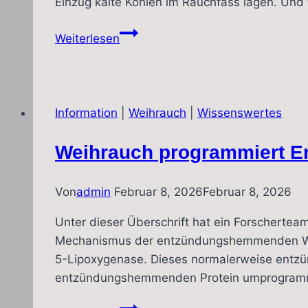
Einzug kalte Kohlen im Rauchfass lagen. Un
Weihrauch
Weiterlesen
–
Dufterlebnis
oder
Hustenreiz?
Information
|
Weihrauch
|
Wissenswertes
Weihrauch programmiert 
Von
admin
Februar 8, 2026
Februar 8, 2026
Unter dieser Überschrift hat ein Forschertea
Mechanismus der entzündungshemmenden Wirku
5-Lipoxygenase. Dieses normalerweise entzü
entzündungshemmenden Protein umprogrammie
Weihrauch