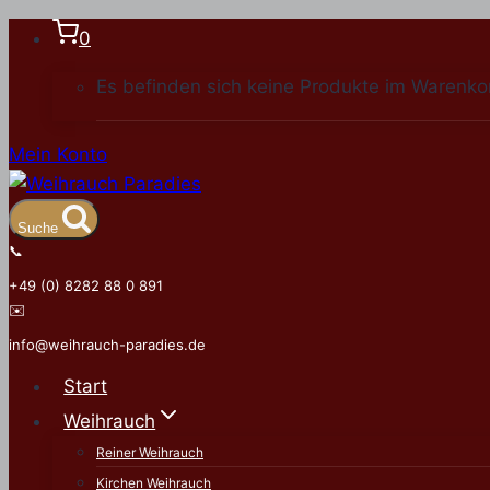
Zum
0
Inhalt
Es befinden sich keine Produkte im Warenko
springen
Mein Konto
Suche
📞
+49 (0) 8282 88 0 891
✉️
info@weihrauch-paradies.de
Start
Weihrauch
Reiner Weihrauch
Kirchen Weihrauch