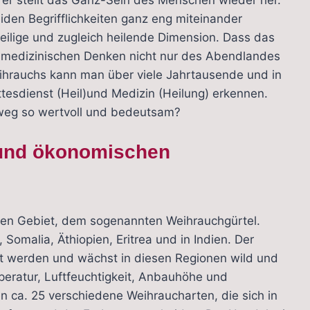
 er stellt das Ganz-Sein des Menschen wieder her.
iden Begrifflichkeiten ganz eng miteinander
heilige und zugleich heilende Dimension. Dass das
m medizinischen Denken nicht nur des Abendlandes
ihrauchs kann man über viele Jahrtausende und in
tesdienst (Heil)und Medizin (Heilung) erkennen.
weg so wertvoll und bedeutsam?
 und ökonomischen
ten Gebiet, dem sogenannten Weihrauchgürtel.
omalia, Äthiopien, Eritrea und in Indien. Der
rt werden und wächst in diesen Regionen wild und
eratur, Luftfeuchtigkeit, Anbauhöhe und
n ca. 25 verschiedene Weihraucharten, die sich in