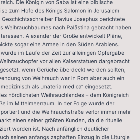
ch. Die Königin von Saba ist eine biblische
Reise zum Hofe des Königs Salomon in Jerusalem
Geschichtsschreiber Flavius Josephus berichtete
des Weihrauchbaumes nach Palästina gebracht haben
Interessen. Alexander der Große entwickelt Pläne,
ickte sogar eine Armee in den Süden Arabiens.
 wurde im Laufe der Zeit zur alleinigen Opfergabe
 Weihrauchopfer vor allen Kaiserstatuen dargebracht
ngesetzt, wenn Gerüche überdeckt werden sollten,
rwendung von Weihrauch war in Rom aber auch ein
medizinisch als „materia medica“ eingesetzt.
 des nördlichsten Weihrauchlandes – dem Königreich
ße im Mittelmeerraum. In der Folge wurde der
portiert und die Weihrauchstraße verlor immer mehr
kt einen seiner größten Kunden, da die rituelle
iert worden ist. Nach anfänglich deutlicher
ch seinen anfangs zaghaften Einzug in die Liturgie