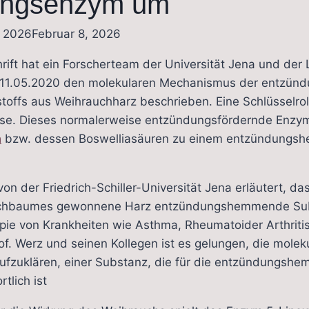
ungsenzym um
, 2026
Februar 8, 2026
rift hat ein Forscherteam der Universität Jena und der 
m 11.05.2020 den molekularen Mechanismus der entz
toffs aus Weihrauchharz beschrieben. Eine Schlüsselroll
se. Dieses normalerweise entzündungsfördernde Enzym
h
bzw. dessen Boswelliasäuren zu einem entzündungs
 von der Friedrich-Schiller-Universität Jena erläutert, 
hbaumes gewonnene Harz entzündungshemmende Subs
rapie von Krankheiten wie Asthma, Rheumatoider Arthriti
f. Werz und seinen Kollegen ist es gelungen, die mole
aufzuklären, einer Substanz, die für die entzündungs
tlich ist