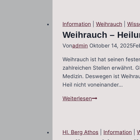
Weihrauch
essen
bzw.
Information
|
Weihrauch
|
Wiss
kauen?
Weihrauch – Heilu
Von
admin
Oktober 14, 2025
Fe
Weihrauch ist hat seinen festen
zahlreichen Stellen erwähnt. G
Medizin. Deswegen ist Weihrau
Heil nicht voneinander…
Weihrauch
Weiterlesen
–
Heilung
und
Heil
Hl. Berg Athos
|
Information
|
W