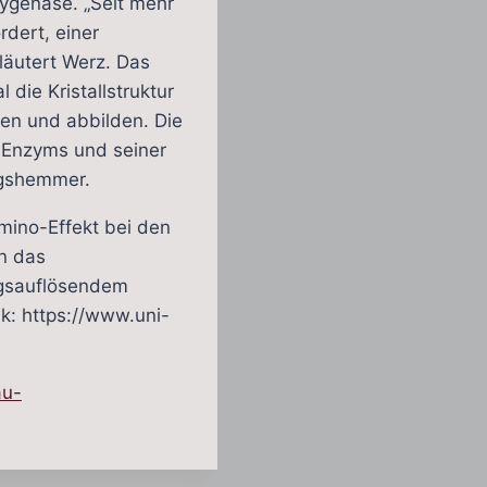
xygenase. „Seit mehr
dert, einer
läutert Werz. Das
die Kristallstruktur
en und abbilden. Die
s Enzyms und seiner
ngshemmer.
omino-Effekt bei den
en das
gsauflösendem
k: https://www.uni-
au-