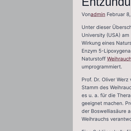
Entzünd
Von
admin
Februar 8
Unter dieser Übersch
University (USA) a
Wirkung eines Naturs
Enzym 5-Lipoxygena
Naturstoff
Weihrauc
umprogrammiert.
Prof. Dr. Oliver Werz
Stamm des Weihrauc
es u. a. für die The
geeignet machen. Pro
der Boswelliasäure 
Weihrauchs verantwor