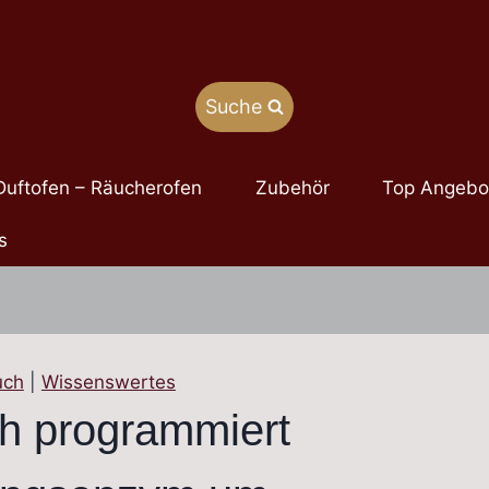
Suche
Duftofen – Räucherofen
Zubehör
Top Angebo
s
uch
|
Wissenswertes
h programmiert