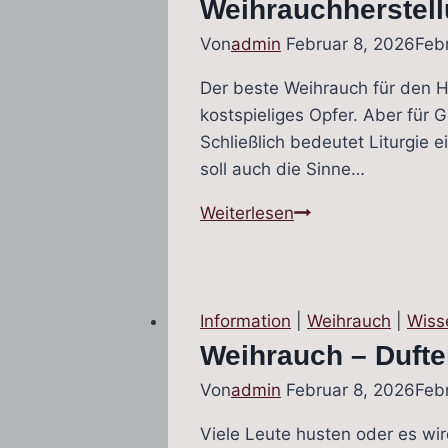
Weihrauchherstell
Von
admin
Februar 8, 2026
Feb
Der beste Weihrauch für den H
kostspieliges Opfer. Aber für
Schließlich bedeutet Liturgie
soll auch die Sinne…
Weihrauchherstell
Weiterlesen
auf
dem
Hl.
Berg
Information
|
Weihrauch
|
Wiss
Athos
Weihrauch – Dufte
Von
admin
Februar 8, 2026
Feb
Viele Leute husten oder es wi