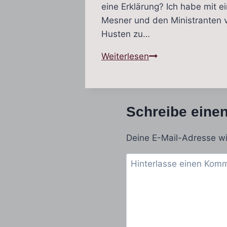
eine Erklärung? Ich habe mit e
Mesner und den Ministranten v
Husten zu…
Weihrauch
Weiterlesen
–
Dufterlebnis
oder
Schreibe eine
Hustenreiz?
Deine E-Mail-Adresse wir