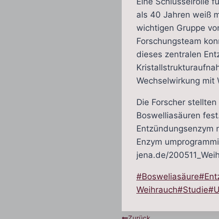
Eine Schlüsselrolle 
als 40 Jahren weiß m
wichtigen Gruppe vo
Forschungsteam konnt
dieses zentralen En
Kristallstrukturauf
Wechselwirkung mit 
Die Forscher stellte
Boswelliasäuren fest
Entzündungsenzym n
Enzym umprogrammier
jena.de/200511_Wei
Schlagworte:
#
Bosweliasäure
#
Ent
Weihrauch
#
Studie
#
U
Zurück