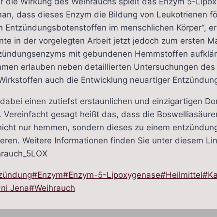
für die Wirkung des Weihrauchs spielt das Enzym 5-Lipo
an, dass dieses Enzym die Bildung von Leukotrienen för
n Entzündungsbotenstoffen im menschlichen Körper“, er
e in der vorgelegten Arbeit jetzt jedoch zum ersten Mal 
tzündungsenzyms mit gebundenen Hemmstoffen aufklär
nahmen erlauben neben detaillierten Untersuchungen de
Wirkstoffen auch die Entwicklung neuartiger Entzündu
n dabei einen zutiefst erstaunlichen und einzigartigen D
. Vereinfacht gesagt heißt das, dass die Boswelliasäur
icht nur hemmen, sondern dieses zu einem entzündun
en. Weitere Informationen finden Sie unter diesem Lin
hrauch_5LOX
zündung
#
Enzym
#
Enzym-5-Lipoxygenase
#
Heilmittel
#
K
ni Jena
#
Weihrauch