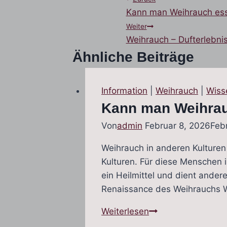
Beitragsnaviga
Kann man Weihrauch es
Weiter
Weihrauch – Dufterlebni
Ähnliche Beiträge
Information
|
Weihrauch
|
Wiss
Kann man Weihrau
Von
admin
Februar 8, 2026
Feb
Weihrauch in anderen Kulturen e
Kulturen. Für diese Menschen i
ein Heilmittel und dient ander
Renaissance des Weihrauchs 
Kann
Weiterlesen
man