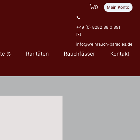
0
Mein Konto
📞
+49 (0) 8282 88 0 891
✉️
info@weihrauch-paradies.de
te %
Raritäten
Rauchfässer
Kontakt