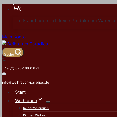
Zum
0
Inhalt
Es befinden sich keine Produkte im Warenko
springen
Mein Konto
Suche
+49 (0) 8282 88 0 891
info@weihrauch-paradies.de
Start
Weihrauch
Reiner Weihrauch
Kirchen Weihrauch