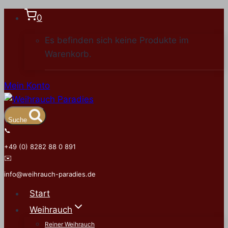
Zum
0
Inhalt
Es befinden sich keine Produkte im
springen
Warenkorb.
Mein Konto
Suche
📞
+49 (0) 8282 88 0 891
✉️
info@weihrauch-paradies.de
Start
Weihrauch
Reiner Weihrauch