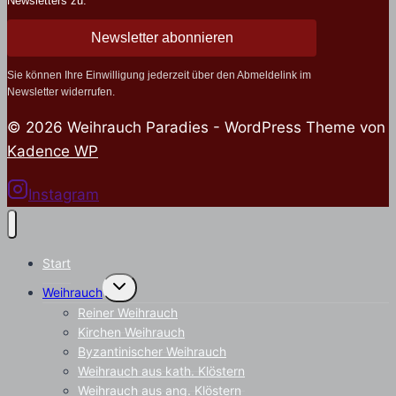
Newsletters zu.
Newsletter abonnieren
Sie können Ihre Einwilligung jederzeit über den Abmeldelink im
Newsletter widerrufen.
© 2026 Weihrauch Paradies - WordPress Theme von
Kadence WP
Instagram
Start
Untermenü
Weihrauch
umschalten
Reiner Weihrauch
Kirchen Weihrauch
Byzantinischer Weihrauch
Weihrauch aus kath. Klöstern
Weihrauch aus ang. Klöstern